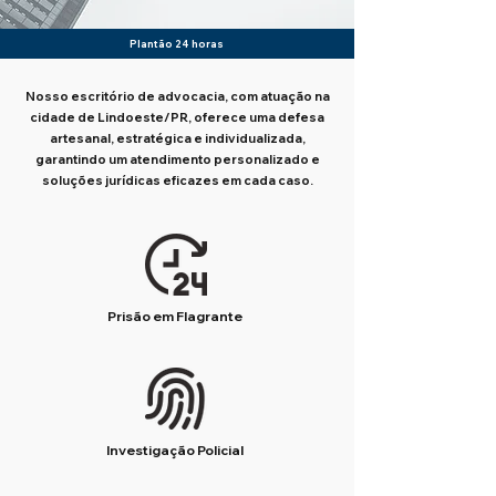
Plantão 24 horas
Nosso escritório de advocacia, com atuação na
cidade de Lindoeste/PR, oferece uma defesa
artesanal, estratégica e individualizada,
garantindo um atendimento personalizado e
soluções jurídicas eficazes em cada caso.
Prisão em Flagrante
Investigação Policial