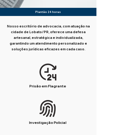
Plantão 24 horas
Nosso escritório de advocacia, com atuação na
cidade de Lobato/PR, oferece uma defesa
artesanal, estratégica e individualizada,
garantindo um atendimento personalizado e
soluções jurídicas eficazes em cada caso.
Prisão em Flagrante
Investigação Policial