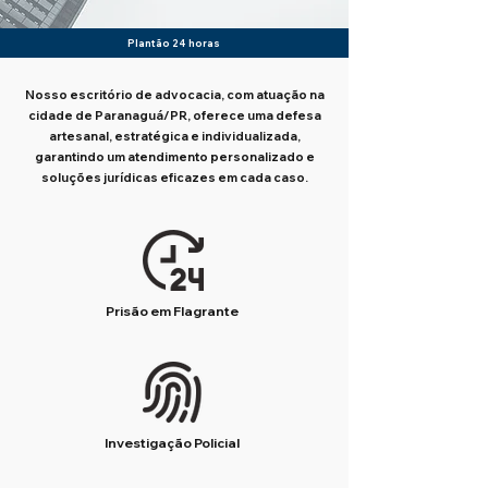
Plantão 24 horas
Nosso escritório de advocacia, com atuação na
cidade de Paranaguá/PR, oferece uma defesa
artesanal, estratégica e individualizada,
garantindo um atendimento personalizado e
soluções jurídicas eficazes em cada caso.
Prisão em Flagrante
Investigação Policial