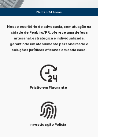
Plantão 24 horas
Nosso escritório de advocacia, com atuação na
cidade de Peabiru/PR, oferece uma defesa
artesanal, estratégica e individualizada,
garantindo um atendimento personalizado e
soluções jurídicas eficazes em cada caso.
Prisão em Flagrante
Investigação Policial