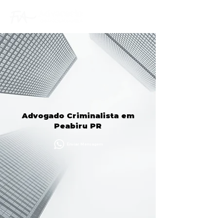
Advogado Criminalista em
Peabiru PR
Enviar Mensagem