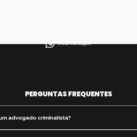
Enviar Mensagem
PERGUNTAS FREQUENTES
um advogado criminalista?
procure assim que houver qualquer suspeita de investiga