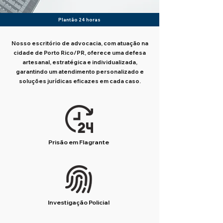
Plantão 24 horas
Nosso escritório de advocacia, com atuação na
cidade de Porto Rico/PR, oferece uma defesa
artesanal, estratégica e individualizada,
garantindo um atendimento personalizado e
soluções jurídicas eficazes em cada caso.
Prisão em Flagrante
Investigação Policial