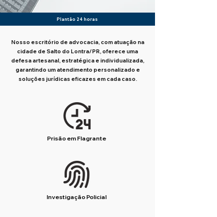
Plantão 24 horas
Nosso escritório de advocacia, com atuação na
cidade de Salto do Lontra/PR, oferece uma
defesa artesanal, estratégica e individualizada,
garantindo um atendimento personalizado e
soluções jurídicas eficazes em cada caso.
Prisão em Flagrante
Investigação Policial