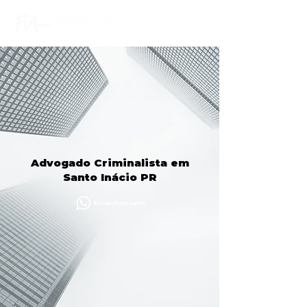
Advogado Criminalista em
Santo Inácio PR
Enviar Mensagem