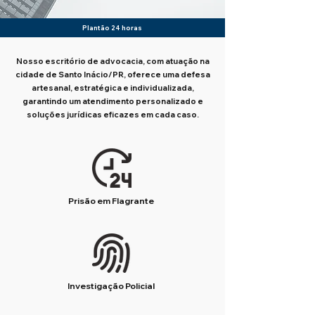
Plantão 24 horas
Nosso escritório de advocacia, com atuação na
cidade de Santo Inácio/PR, oferece uma defesa
artesanal, estratégica e individualizada,
garantindo um atendimento personalizado e
soluções jurídicas eficazes em cada caso.
Prisão em Flagrante
Investigação Policial