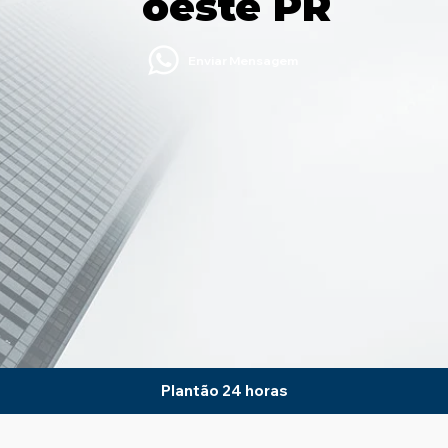
´oeste PR
Enviar Mensagem
Plantão 24 horas