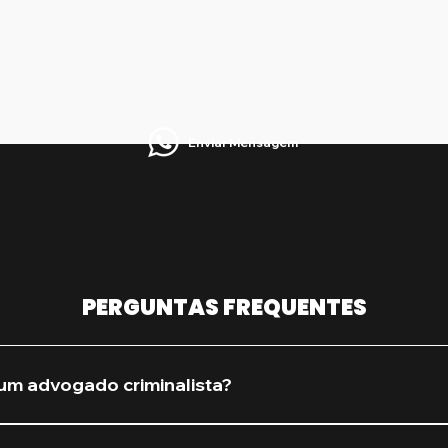
Enviar Mensagem
PERGUNTAS FREQUENTES
um advogado criminalista?
procure assim que houver qualquer suspeita de investiga