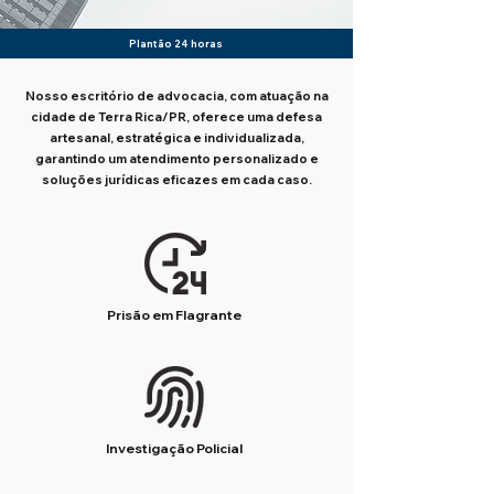
Plantão 24 horas
Nosso escritório de advocacia, com atuação na
cidade de Terra Rica/PR, oferece uma defesa
artesanal, estratégica e individualizada,
garantindo um atendimento personalizado e
soluções jurídicas eficazes em cada caso.
Prisão em Flagrante
Investigação Policial