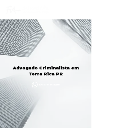
Advogado Criminalista em
Terra Rica PR
Enviar Mensagem