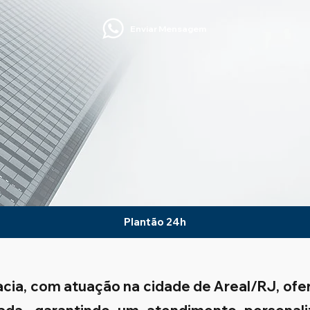
Enviar Mensagem
Plantão 24h
acia, com atuação na cidade de Areal/RJ, ofe