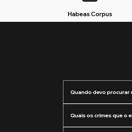
Habeas Corpus
Quando devo procurar 
Recomendamos que você nos 
Quanto mais cedo atuarmos 
Quais os crimes que o e
Atuamos na defesa de crim