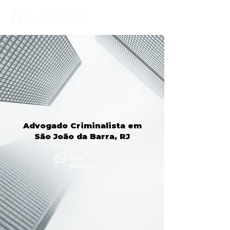
Advogado Criminalista em
São João da Barra, RJ
Enviar
Mensagem