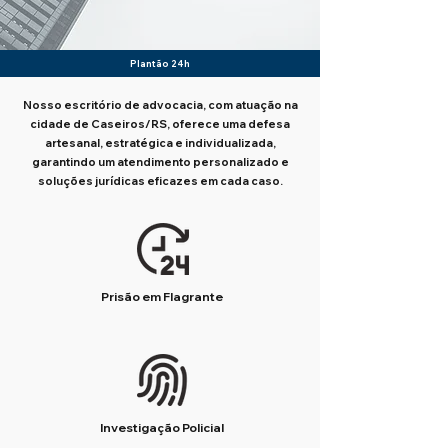
Plantão 24h
Nosso escritório de advocacia, com atuação na
cidade de Caseiros/RS, oferece uma defesa
artesanal, estratégica e individualizada,
garantindo um atendimento personalizado e
soluções jurídicas eficazes em cada caso.
Prisão em Flagrante
Investigação Policial