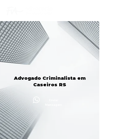
Advogado Criminalista em
Caseiros RS
Enviar
Mensagem