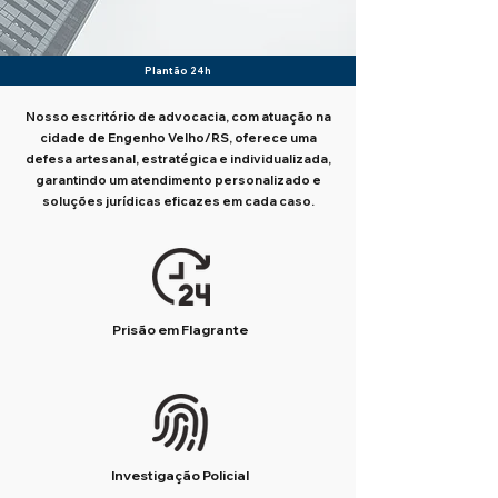
Plantão 24h
Nosso escritório de advocacia, com atuação na
cidade de Engenho Velho/RS, oferece uma
defesa artesanal, estratégica e individualizada,
garantindo um atendimento personalizado e
soluções jurídicas eficazes em cada caso.
Prisão em Flagrante
Investigação Policial