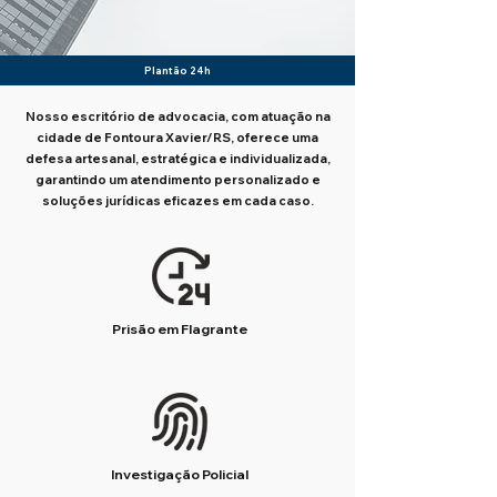
Plantão 24h
Nosso escritório de advocacia, com atuação na
cidade de Fontoura Xavier/RS, oferece uma
defesa artesanal, estratégica e individualizada,
garantindo um atendimento personalizado e
soluções jurídicas eficazes em cada caso.
Prisão em Flagrante
Investigação Policial