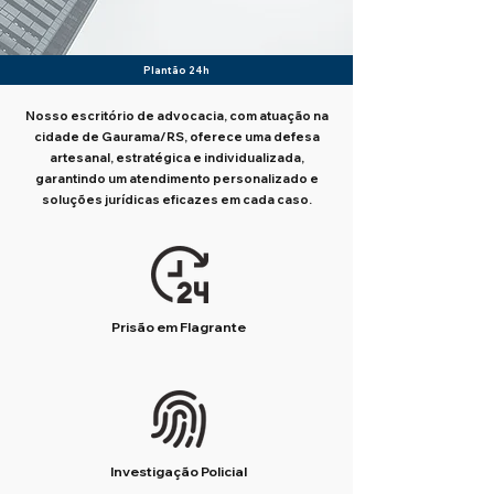
Plantão 24h
Nosso escritório de advocacia, com atuação na
cidade de Gaurama/RS, oferece uma defesa
artesanal, estratégica e individualizada,
garantindo um atendimento personalizado e
soluções jurídicas eficazes em cada caso.
Prisão em Flagrante
Investigação Policial