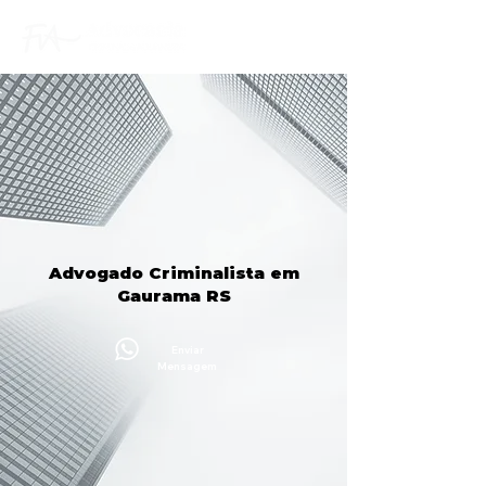
Advogado Criminalista em
Gaurama RS
Enviar
Mensagem