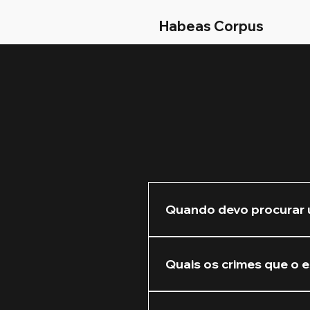
Habeas Corpus
Quando devo procurar 
Recomendamos que você nos 
Quanto mais cedo atuarmos 
Quais os crimes que o e
Atuamos na defesa de crim