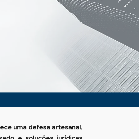
rece uma defesa artesanal,
zado e soluções jurídicas