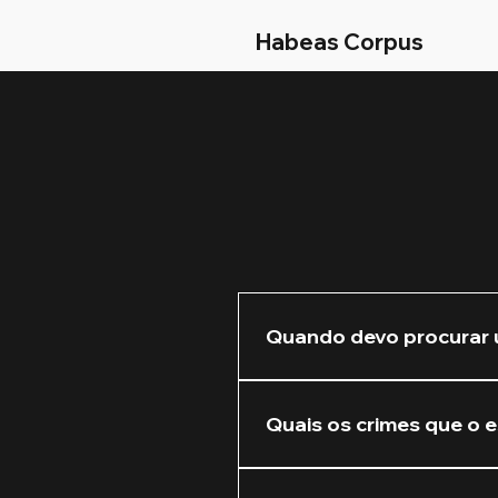
Habeas Corpus
Quando devo procurar 
Recomendamos que você nos 
Quanto mais cedo atuarmos 
Quais os crimes que o e
Atuamos na defesa de crim