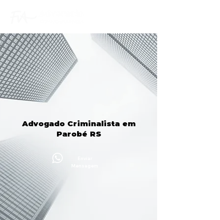
Advogado Criminalista em
Parobé RS
Enviar
Mensagem