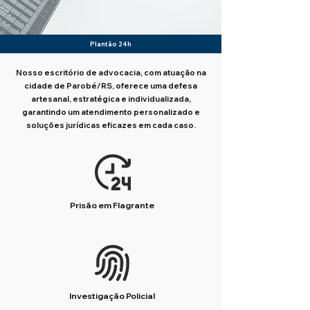
Plantão 24h
Nosso escritório de advocacia, com atuação na
cidade de Parobé/RS, oferece uma defesa
artesanal, estratégica e individualizada,
garantindo um atendimento personalizado e
soluções jurídicas eficazes em cada caso.
Prisão em Flagrante
Investigação Policial