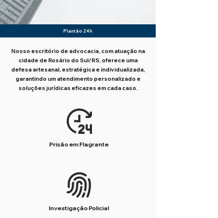
Plantão 24h
Nosso escritório de advocacia, com atuação na
cidade de Rosário do Sul/RS, oferece uma
defesa artesanal, estratégica e individualizada,
garantindo um atendimento personalizado e
soluções jurídicas eficazes em cada caso.
Prisão em Flagrante
Investigação Policial