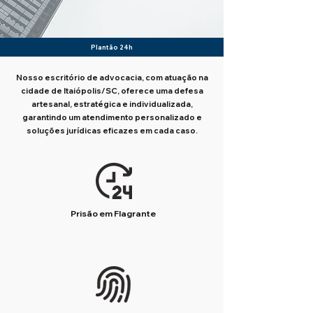
Plantão 24h
Nosso escritório de advocacia, com atuação na
cidade de Itaiópolis/SC, oferece uma defesa
artesanal, estratégica e individualizada,
garantindo um atendimento personalizado e
soluções jurídicas eficazes em cada caso.
Prisão em Flagrante