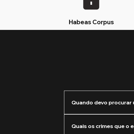
Habeas Corpus
Quando devo procurar 
Recomendamos que você nos 
Quanto mais cedo atuarmos 
Quais os crimes que o e