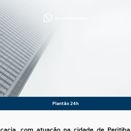
Enviar Mensagem
Plantão 24h
ocacia, com atuação na cidade de Peritib