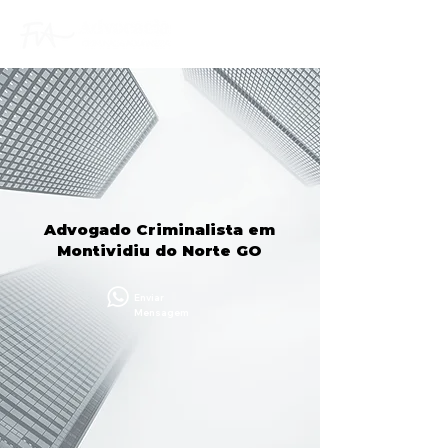
Advogado Criminalista em
Montividiu do Norte GO
Enviar
Mensagem