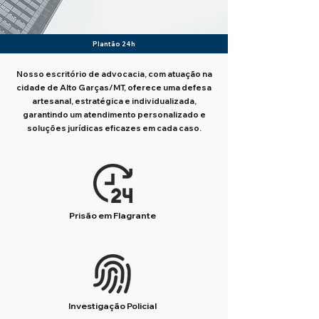
Plantão 24h
Nosso escritório de advocacia, com atuação na
cidade de Alto Garças/MT, oferece uma defesa
artesanal, estratégica e individualizada,
garantindo um atendimento personalizado e
soluções jurídicas eficazes em cada caso.
Prisão em Flagrante
Investigação Policial