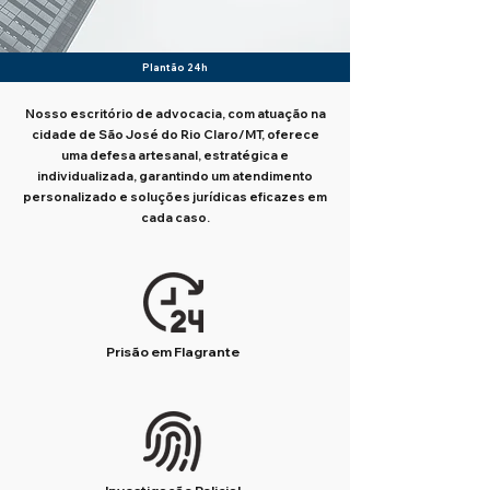
Plantão 24h
Nosso escritório de advocacia, com atuação na
cidade de São José do Rio Claro/MT, oferece
uma defesa artesanal, estratégica e
individualizada, garantindo um atendimento
personalizado e soluções jurídicas eficazes em
cada caso.
Prisão em Flagrante