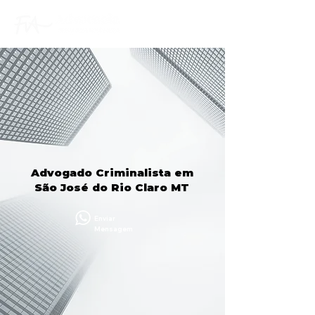
Advogado Criminalista em
São José do Rio Claro MT
Enviar
Mensagem