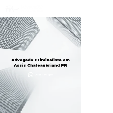
Advogado Criminalista em
Assis Chateaubriand PR
Enviar Mensagem