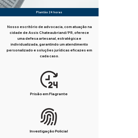
Plantão 24 horas
Nosso escritório de advocacia, com atuação na
cidade de Assis Chateaubriand/PR, oferece
uma defesa artesanal, estratégica e
individualizada, garantindo um atendimento
personalizado e soluções jurídicas eficazes em
cada caso.
Prisão em Flagrante
Investigação Policial