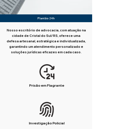
Plantão 24h
Nosso escritório de advocacia, com atuação na
cidade de Cristal do Sul/RS, oferece uma
defesa artesanal, estratégica e individualizada,
garantindo um atendimento personalizado e
soluções jurídicas eficazes em cada caso.
Prisão em Flagrante
Investigação Policial