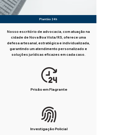
Plantão 24h
Nosso escritório de advocacia, com atuação na
cidade de Nova Boa Vista/RS, oferece uma
defesa artesanal, estratégica e individualizada,
garantindo um atendimento personalizado e
soluções jurídicas eficazes em cada caso.
Prisão em Flagrante
Investigação Policial