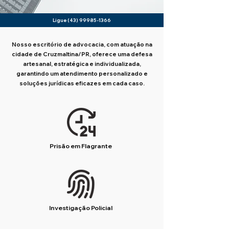
Ligue
(43) 99985-1366
Nosso escritório de advocacia, com atuação na
cidade de Cruzmaltina/PR, oferece uma defesa
artesanal, estratégica e individualizada,
garantindo um atendimento personalizado e
soluções jurídicas eficazes em cada caso.
Prisão em Flagrante
Investigação Policial