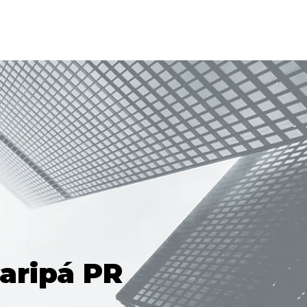
aripá PR