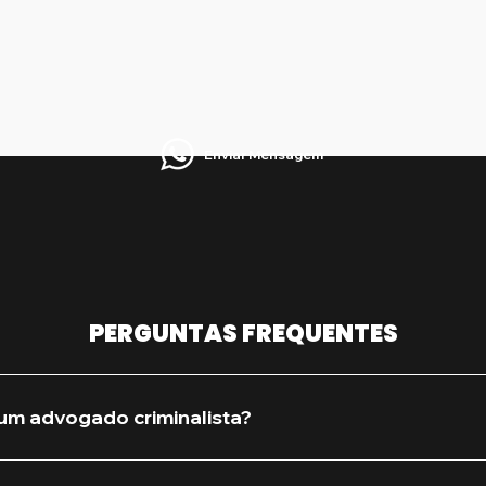
Enviar Mensagem
PERGUNTAS FREQUENTES
um advogado criminalista?
procure assim que houver qualquer suspeita de investiga